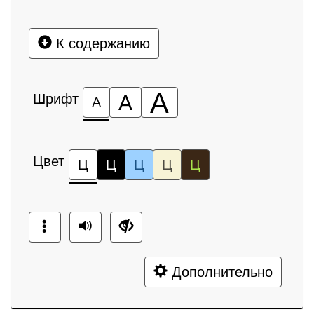
К содержанию
А
Шрифт
А
А
Цвет
Ц
Ц
Ц
Ц
Ц
Дополнительно