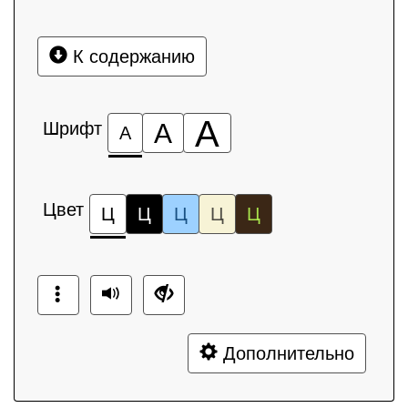
К содержанию
А
Шрифт
А
А
Цвет
Ц
Ц
Ц
Ц
Ц
Дополнительно