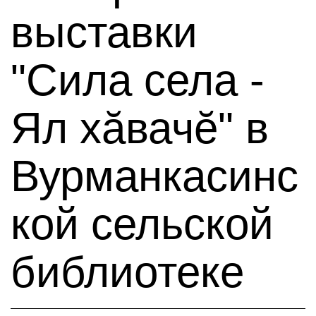
выставки
"Сила села -
Ял хӑвачӗ" в
Вурманкасинс
кой сельской
библиотеке