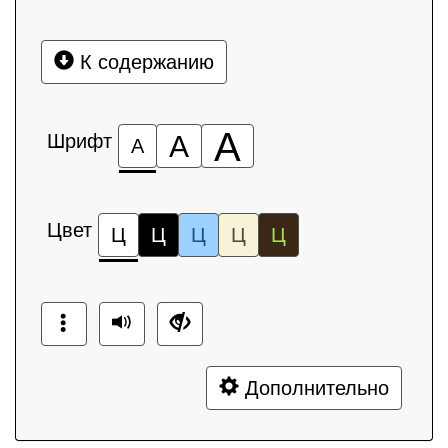
К содержанию
А
Шрифт
А
А
Цвет
Ц
Ц
Ц
Ц
Ц
Дополнительно